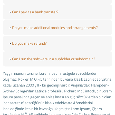
Can I pay as a bank transfer?
Do you make additional modules and arrangements?
Do you make refund?
Can I run the software in a subfolder or subdomain?
Yaygın inancın tersine, Lorem Ipsum rastgele sözcüklerden
oluşmaz. Kökleri M.Ö. 45 tarihinden bu yana klasik Latin edebiyatına
kadar uzanan 2000 yıllık bir geçmişi vardır. Virginia'daki Hampden-
Sydney College'dan Latince profesörü Richard McClintock, bir Lorem
Ipsum pasajında geçen ve anlaşılması en güç sözcüklerden biri olan
'consectetur' sözcüğünün klasik edebiyattaki örneklerini
incelediğinde kesin bir kaynağa ulaşmıştır. Lorm Ipsum, Çiçero
tarafından M.Ö. 45 tarihinde kaleme alınan "de Finibus Bonorum et