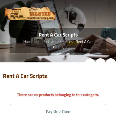
Rent A Car Scripts
Homepage
Software Services
Rent A Car
Scripts
Rent A Car Scripts
There are no products belonging to this category.
Pay One Time